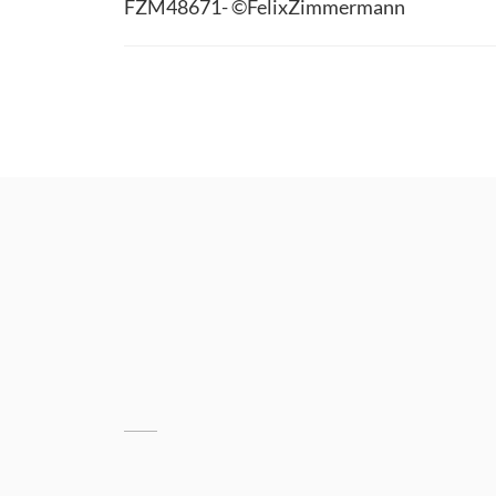
FZM48671- ©FelixZimmermann