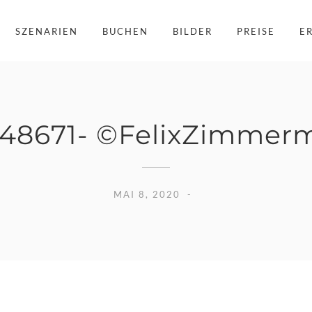
SZENARIEN
BUCHEN
BILDER
PREISE
E
48671- ©FelixZimmer
MAI 8, 2020