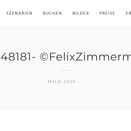
SZENARIEN
BUCHEN
BILDER
PREISE
E
48181- ©FelixZimmer
MAI 8, 2020