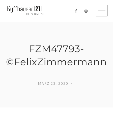
Skip
to
content
FZM47793-
©FelixZimmermann
MÄRZ 23, 2020