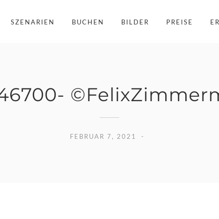
SZENARIEN
BUCHEN
BILDER
PREISE
E
46700- ©FelixZimmer
FEBRUAR 7, 2021