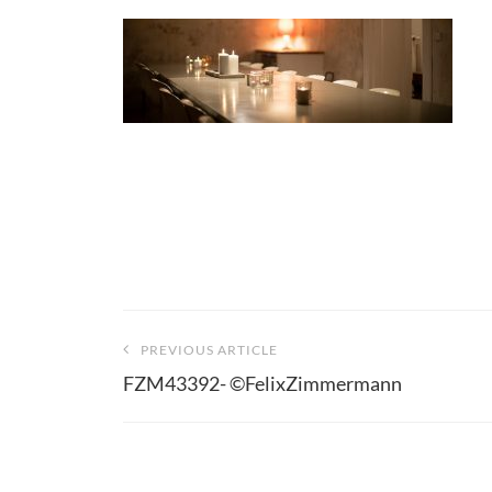
Beitragsnavigation
PREVIOUS ARTICLE
FZM43392- ©FelixZimmermann