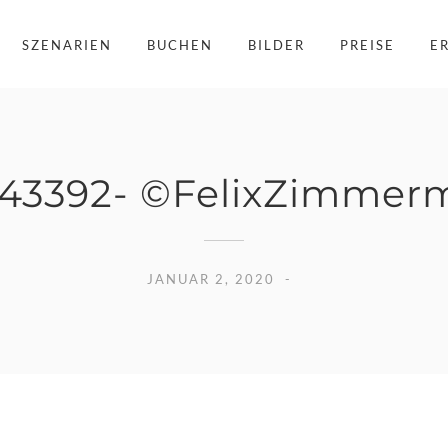
SZENARIEN
BUCHEN
BILDER
PREISE
E
43392- ©FelixZimmer
JANUAR 2, 2020