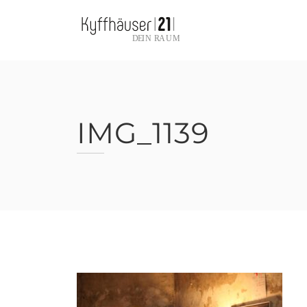
Skip
to
content
IMG_1139